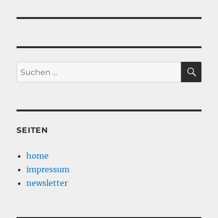
SU
Suche
nach:
SEITEN
home
impressum
newsletter