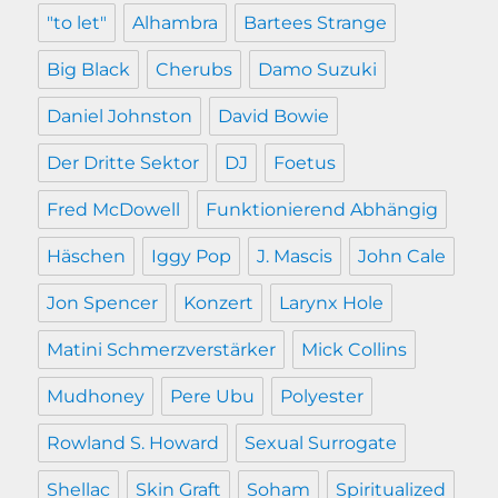
"to let"
Alhambra
Bartees Strange
Big Black
Cherubs
Damo Suzuki
Daniel Johnston
David Bowie
Der Dritte Sektor
DJ
Foetus
Fred McDowell
Funktionierend Abhängig
Häschen
Iggy Pop
J. Mascis
John Cale
Jon Spencer
Konzert
Larynx Hole
Matini Schmerzverstärker
Mick Collins
Mudhoney
Pere Ubu
Polyester
Rowland S. Howard
Sexual Surrogate
Shellac
Skin Graft
Soham
Spiritualized