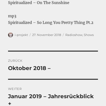
Spiritualized – On The Sunshine
mp3
Spiritualized – So Long You Pretty Thing Pt.2
Autor
Veröffentlicht
Kategorien
i-projekt
27. November 2018
Radioshow
,
Shows
am
Beitragsnavigation
ZURÜCK
Oktober 2018 –
Vorheriger
Beitrag:
WEITER
Januar 2019 – Jahresrückblick
Nächster
Beitrag:
+