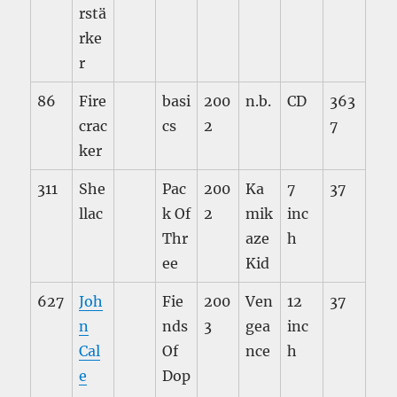
rstä
rke
r
86
Fire
basi
200
n.b.
CD
363
crac
cs
2
7
ker
311
She
Pac
200
Ka
7
37
llac
k Of
2
mik
inc
Thr
aze
h
ee
Kid
627
Joh
Fie
200
Ven
12
37
n
nds
3
gea
inc
Cal
Of
nce
h
e
Dop