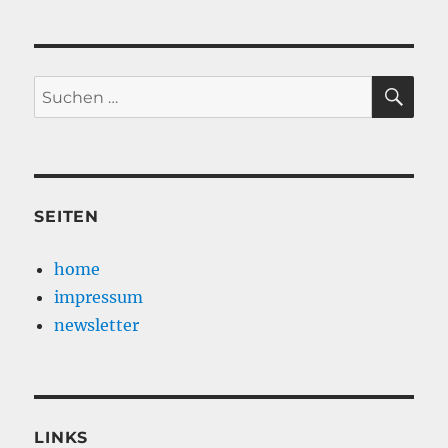
SU
Suche
nach:
SEITEN
home
impressum
newsletter
LINKS