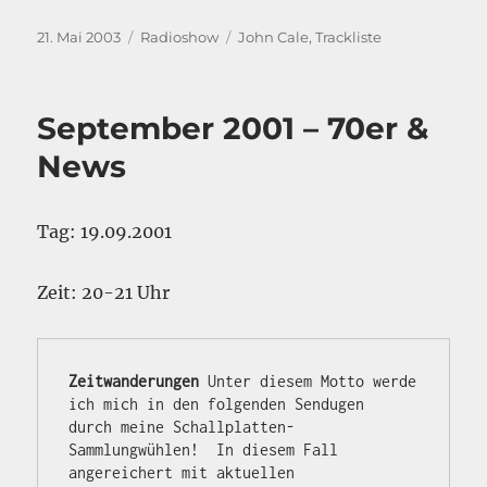
Veröffentlicht
Kategorien
Schlagwörter
21. Mai 2003
Radioshow
John Cale
,
Trackliste
am
September 2001 – 70er &
News
Tag: 19.09.2001
Zeit: 20-21 Uhr
Zeitwanderungen
 Unter diesem Motto werde 
ich mich in den folgenden Sendugen  

durch meine Schallplatten-
Sammlungwühlen!  In diesem Fall 
angereichert mit aktuellen
