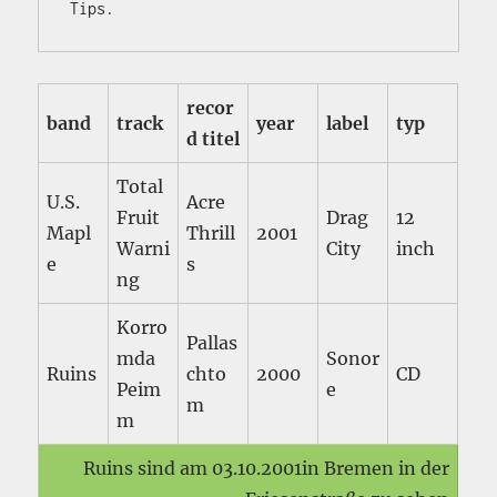
Tips.
recor
band
track
year
label
typ
d titel
Total
U.S.
Acre
Fruit
Drag
12
Mapl
Thrill
2001
Warni
City
inch
e
s
ng
Korro
Pallas
mda
Sonor
Ruins
chto
2000
CD
Peim
e
m
m
Ruins sind am 03.10.2001in Bremen in der