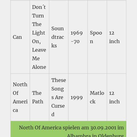
Don´t
Turn
The
Soun
Light
1969
Spoo
12
Can
dtrac
On,
-70
n
inch
ks
Leave
Me
Alone
These
North
Song
Of
The
Matlo
12
s Are
1999
Ameri
Path
ck
inch
Curse
ca
d
North Of America spielen am 30.09.2001 im
Alhambra in Oldenburg