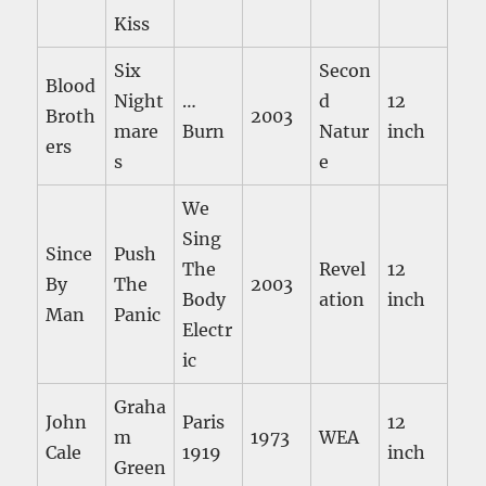
Kiss
Six
Secon
Blood
Night
…
d
12
Broth
2003
mare
Burn
Natur
inch
ers
s
e
We
Sing
Since
Push
The
Revel
12
By
The
2003
Body
ation
inch
Man
Panic
Electr
ic
Graha
John
Paris
12
m
1973
WEA
Cale
1919
inch
Green