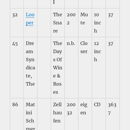
l
32
Loo
The
200
Mu
10
37
per
Sna
2
te
inc
re
h
45
Dre
The
n.b.
Clo
12
37
am
Day
ser
inc
Syn
s Of
h
dica
Win
te,
e &
The
Ros
es
86
Mat
Zell
200
eig
CD
363
ini
hau
32
en
7
Sch
fen
mer