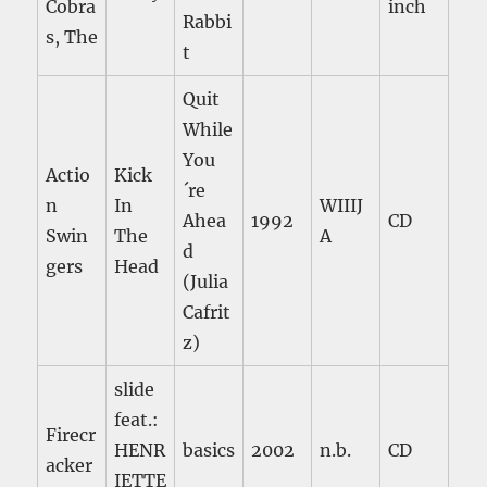
Cobra
inch
Rabbi
s, The
t
Quit
While
You
Actio
Kick
´re
n
In
WIIIJ
Ahea
1992
CD
Swin
The
A
d
gers
Head
(Julia
Cafrit
z)
slide
feat.:
Firecr
HENR
basics
2002
n.b.
CD
acker
IETTE