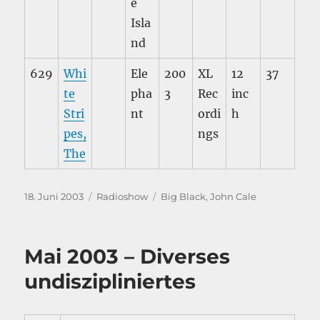
e
Isla
nd
629
Whi
Ele
200
XL
12
37
te
pha
3
Rec
inc
Stri
nt
ordi
h
pes,
ngs
The
Veröffentlicht
Kategorien
Schlagwörter
18. Juni 2003
Radioshow
Big Black
,
John Cale
am
Mai 2003 – Diverses
undiszipliniertes