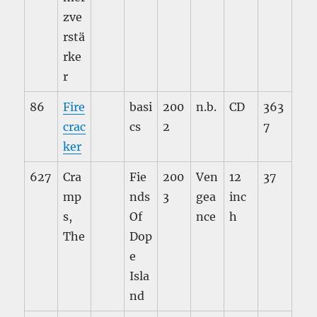
zve
rstä
rke
r
86
Fire
basi
200
n.b.
CD
363
crac
cs
2
7
ker
627
Cra
Fie
200
Ven
12
37
mp
nds
3
gea
inc
s,
Of
nce
h
The
Dop
e
Isla
nd