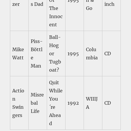
Of
1995
h &
zer
s Dad
inch
The
Go
Innoc
ent
Ball-
Piss-
Hog
Mike
Böttl
Colu
or
1995
CD
Watt
e
mbia
Tugb
Man
oat?
Quit
Actio
While
Misre
n
You
WIIIJ
bal
1992
CD
Swin
´re
A
Life
gers
Ahea
d