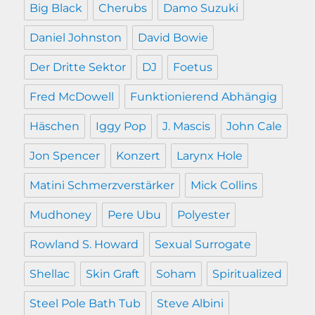
Big Black
Cherubs
Damo Suzuki
Daniel Johnston
David Bowie
Der Dritte Sektor
DJ
Foetus
Fred McDowell
Funktionierend Abhängig
Häschen
Iggy Pop
J. Mascis
John Cale
Jon Spencer
Konzert
Larynx Hole
Matini Schmerzverstärker
Mick Collins
Mudhoney
Pere Ubu
Polyester
Rowland S. Howard
Sexual Surrogate
Shellac
Skin Graft
Soham
Spiritualized
Steel Pole Bath Tub
Steve Albini