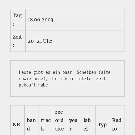
Tag
18.06.2003
:
Zeit
20-21 Uhr
:
Heute gibt es ein paar  Scheiben (alte 
sowie neue), die ich in letzter Zeit 
gekauft habe
rec
ban
trac
ord
yea
lab
Rad
NR
Typ
d
k
tite
r
el
io