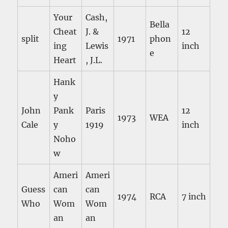
Your
Cash,
Bella
Cheat
J. &
12
split
1971
phon
ing
Lewis
inch
e
Heart
, J.L.
Hank
y
John
Pank
Paris
12
1973
WEA
Cale
y
1919
inch
Noho
w
Ameri
Ameri
Guess
can
can
1974
RCA
7 inch
Who
Wom
Wom
an
an