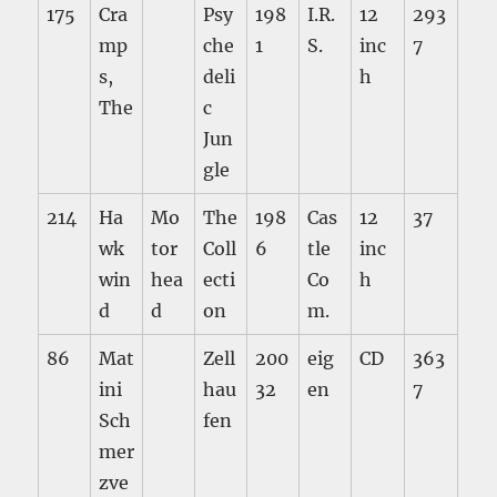
175
Cra
Psy
198
I.R.
12
293
mp
che
1
S.
inc
7
s,
deli
h
The
c
Jun
gle
214
Ha
Mo
The
198
Cas
12
37
wk
tor
Coll
6
tle
inc
win
hea
ecti
Co
h
d
d
on
m.
86
Mat
Zell
200
eig
CD
363
ini
hau
32
en
7
Sch
fen
mer
zve