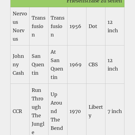
Friesenstraße zu sehen
Nervo
Trans
Trans
us
12
fusio
fusio
1956
Dot
Norv
inch
n
n
us
At
John
San
San
12
ny
Quen
1969
CBS
Quen
inch
Cash
tin
tin
Run
Up
Thro
Arou
ugh
Libert
CCR
nd
1970
7 inch
The
y
The
Jungl
Bend
e