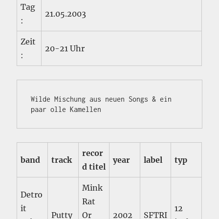
Tag
21.05.2003
:
Zeit
20-21 Uhr
:
Wilde Mischung aus neuen Songs & ein 
paar olle Kamellen
recor
band
track
year
label
typ
d titel
Mink
Detro
Rat
it
12
Putty
Or
2002
SFTRI