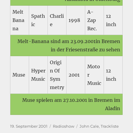
Melt
A-
Spath
Charli
12
Bana
1998
Zap
ic
e
inch
na
Rec.
Melt-Banana sind am 23.09.2001in Bremen
in der Friesenstraße zu sehen
Origi
Moto
Hyper
n Of
12
Muse
2001
r
Music
Sym
inch
Music
metry
Muse spielen am 27.10.2001 in Bremen im
Aladin
Veröffentlicht
Kategorien
Schlagwörter
19. September 2001
Radioshow
John Cale
,
Trackliste
am