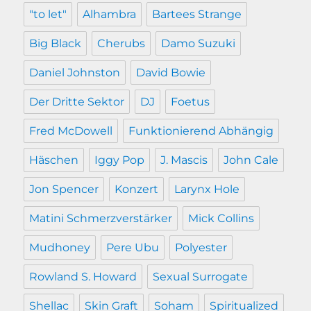
"to let"
Alhambra
Bartees Strange
Big Black
Cherubs
Damo Suzuki
Daniel Johnston
David Bowie
Der Dritte Sektor
DJ
Foetus
Fred McDowell
Funktionierend Abhängig
Häschen
Iggy Pop
J. Mascis
John Cale
Jon Spencer
Konzert
Larynx Hole
Matini Schmerzverstärker
Mick Collins
Mudhoney
Pere Ubu
Polyester
Rowland S. Howard
Sexual Surrogate
Shellac
Skin Graft
Soham
Spiritualized