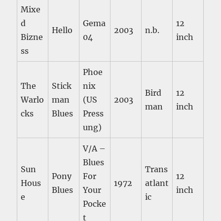
Mixe
d
Gema
12
Hello
2003
n.b.
Bizne
04
inch
ss
Phoe
The
Stick
nix
Bird
12
Warlo
man
(US
2003
man
inch
cks
Blues
Press
ung)
V/A –
Blues
Sun
Trans
Pony
For
12
Hous
1972
atlant
Blues
Your
inch
e
ic
Pocke
t