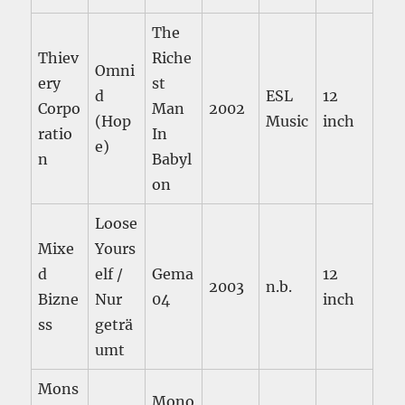
The
Thiev
Riche
Omni
ery
st
d
ESL
12
Corpo
Man
2002
(Hop
Music
inch
ratio
In
e)
n
Babyl
on
Loose
Mixe
Yours
d
elf /
Gema
12
2003
n.b.
Bizne
Nur
04
inch
ss
geträ
umt
Mons
Mono