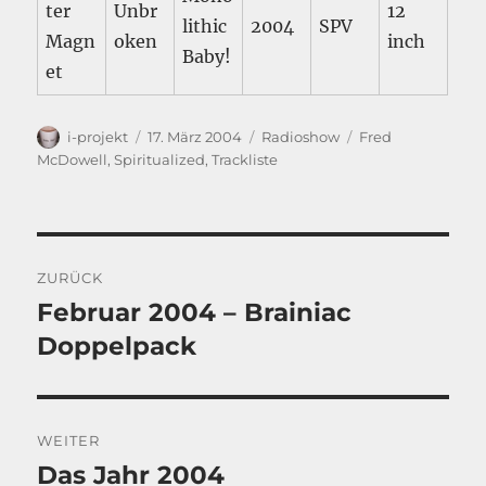
ter
Unbr
12
lithic
2004
SPV
Magn
oken
inch
Baby!
et
Autor
Veröffentlicht
Kategorien
Schlagwörter
i-projekt
17. März 2004
Radioshow
Fred
am
McDowell
,
Spiritualized
,
Trackliste
Beitragsnavigation
ZURÜCK
Februar 2004 – Brainiac
Vorheriger
Beitrag:
Doppelpack
WEITER
Das Jahr 2004
Nächster