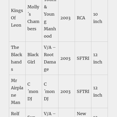
Molly
&
Kings
´s
Youn
10
Of
2003
RCA
Cham
g
inch
Leon
bers
Manh
ood
The
V/A –
Black
Black
Root
12
2003
SFTRI
hand
Girl
Dama
inch
s
ge
Mr
C
C
Airpla
12
´mon
´mon
2003
SFTRI
ne
inch
DJ
DJ
Man
Rolf
V/A –
New