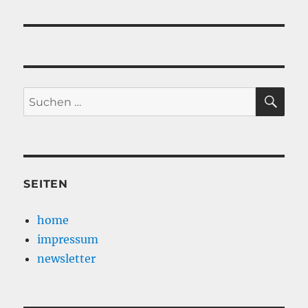
Beitrag:
SU
Suche
nach:
SEITEN
home
impressum
newsletter