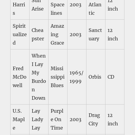
Sun
12
Harri
Space
2003
Atlan
Arise
inch
s
lines
tic
Spirit
Amaz
Chea
Sanct
12
ualize
ing
2003
pster
uary
inch
d
Grace
When
I Lay
Fred
Missi
My
1965/
McDo
ssippi
Orbis
CD
Burdo
1999
well
Blues
n
Down
U.S.
Lay
Purpl
Drag
12
Mapl
Lady
e On
2003
City
inch
e
Lay
Time