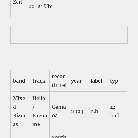
Zeit
20-21 Uhr
:
recor
band
track
year
label
typ
d titel
Mixe
Hello
d
/
Gema
12
2003
n.b.
Bizne
Favna
04
inch
ss
me
Youth