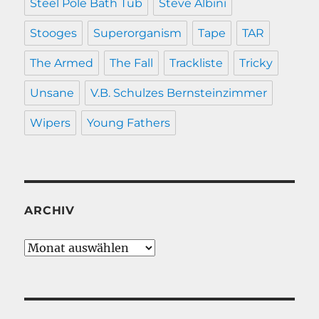
Steel Pole Bath Tub
Steve Albini
Stooges
Superorganism
Tape
TAR
The Armed
The Fall
Trackliste
Tricky
Unsane
V.B. Schulzes Bernsteinzimmer
Wipers
Young Fathers
ARCHIV
Archiv