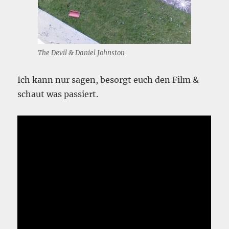
The Devil & Daniel Johnston
Ich kann nur sagen, besorgt euch den Film &
schaut was passiert.