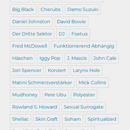
Big Black
Cherubs
Damo Suzuki
Daniel Johnston
David Bowie
Der Dritte Sektor
DJ
Foetus
Fred McDowell
Funktionierend Abhängig
Häschen
Iggy Pop
J. Mascis
John Cale
Jon Spencer
Konzert
Larynx Hole
Matini Schmerzverstärker
Mick Collins
Mudhoney
Pere Ubu
Polyester
Rowland S. Howard
Sexual Surrogate
Shellac
Skin Graft
Soham
Spiritualized