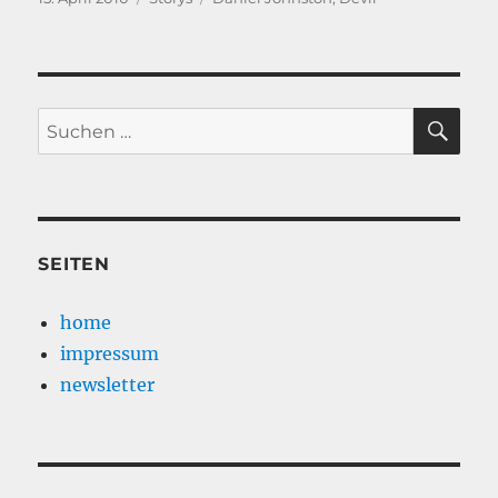
am
SU
Suche
nach:
SEITEN
home
impressum
newsletter