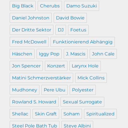
Big Black
Cherubs
Damo Suzuki
Daniel Johnston
David Bowie
Der Dritte Sektor
DJ
Foetus
Fred McDowell
Funktionierend Abhängig
Häschen
Iggy Pop
J. Mascis
John Cale
Jon Spencer
Konzert
Larynx Hole
Matini Schmerzverstärker
Mick Collins
Mudhoney
Pere Ubu
Polyester
Rowland S. Howard
Sexual Surrogate
Shellac
Skin Graft
Soham
Spiritualized
Steel Pole Bath Tub
Steve Albini