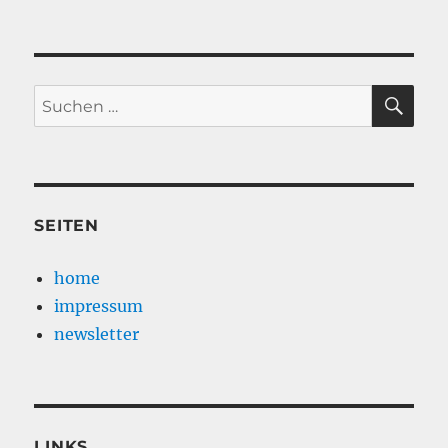
SU
Suche
nach:
SEITEN
home
impressum
newsletter
LINKS