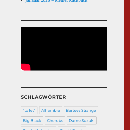
Janauar 2026 – kleiner Rückblick
SCHLAGWÖRTER
"to let"
Alhambra
Bartees Strange
Big Black
Cherubs
Damo Suzuki