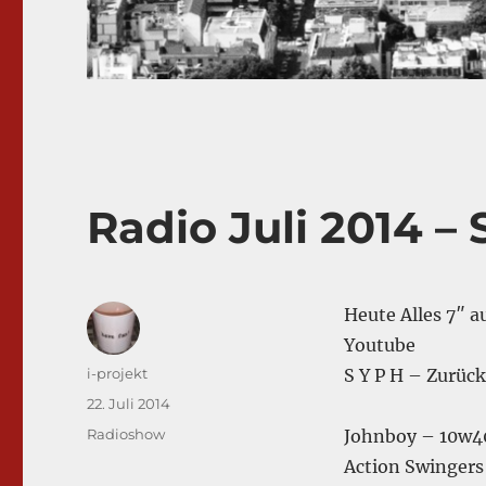
Radio Juli 2014 – 
Heute Alles 7″ 
Youtube
Autor
i-projekt
S Y P H – Zurüc
Veröffentlicht
22. Juli 2014
am
Kategorien
Radioshow
Johnboy – 10w4
Action Swingers