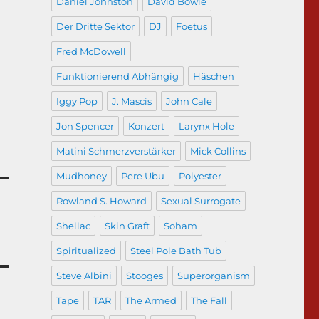
Daniel Johnston
David Bowie
Der Dritte Sektor
DJ
Foetus
Fred McDowell
Funktionierend Abhängig
Häschen
Iggy Pop
J. Mascis
John Cale
Jon Spencer
Konzert
Larynx Hole
Matini Schmerzverstärker
Mick Collins
Mudhoney
Pere Ubu
Polyester
Rowland S. Howard
Sexual Surrogate
Shellac
Skin Graft
Soham
Spiritualized
Steel Pole Bath Tub
Steve Albini
Stooges
Superorganism
Tape
TAR
The Armed
The Fall