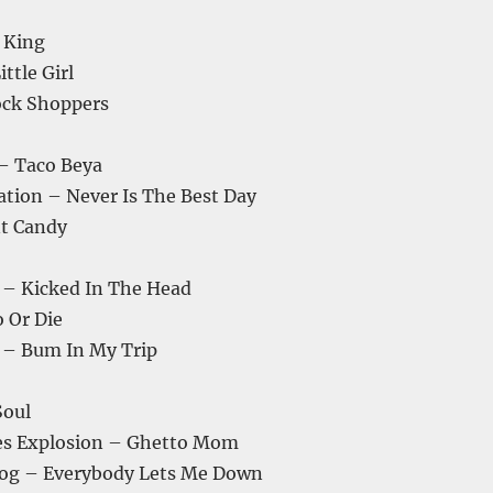
 King
ittle Girl
ock Shoppers
 – Taco Beya
ation – Never Is The Best Day
t Candy
 – Kicked In The Head
 Or Die
 – Bum In My Trip
Soul
es Explosion – Ghetto Mom
Fog – Everybody Lets Me Down