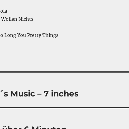
ola
 Wollen Nichts
So Long You Pretty Things
´s Music – 7 inches