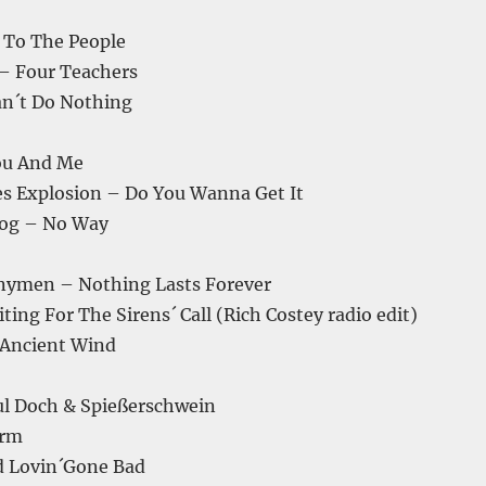
 To The People
 – Four Teachers
an´t Do Nothing
ou And Me
es Explosion – Do You Wanna Get It
Fog – No Way
nymen – Nothing Lasts Forever
ing For The Sirens´ Call (Rich Costey radio edit)
 Ancient Wind
l Doch & Spießerschwein
arm
d Lovin´Gone Bad