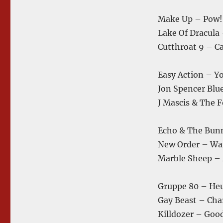
Make Up – Pow!
Lake Of Dracula
Cutthroat 9 – C
Easy Action – Y
Jon Spencer Blu
J Mascis & The 
Echo & The Bun
New Order – Wait
Marble Sheep –
Gruppe 80 – Heu
Gay Beast – Ch
Killdozer – Goo