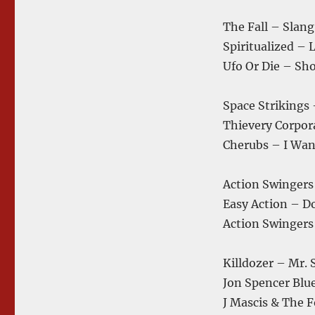
The Fall – Slang
Spiritualized – L
Ufo Or Die – Sh
Space Strikings
Thievery Corpor
Cherubs – I Wan
Action Swingers
Easy Action – Do
Action Swingers
Killdozer – Mr. 
Jon Spencer Blu
J Mascis & The 