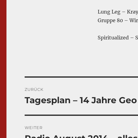
Lung Leg – Kray
Gruppe 80 – Wir
Spiritualized – 
Beitragsnavigation
ZURÜCK
Tagesplan – 14 Jahre Geo
Vorheriger
Beitrag:
WEITER
Nächster