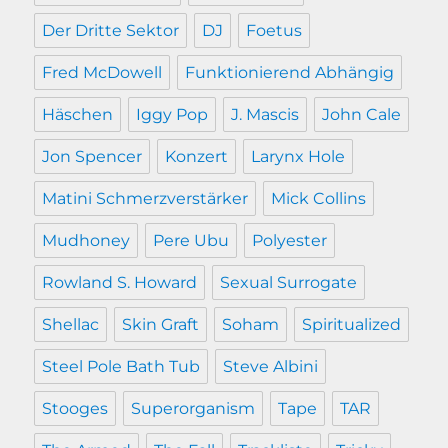
Der Dritte Sektor
DJ
Foetus
Fred McDowell
Funktionierend Abhängig
Häschen
Iggy Pop
J. Mascis
John Cale
Jon Spencer
Konzert
Larynx Hole
Matini Schmerzverstärker
Mick Collins
Mudhoney
Pere Ubu
Polyester
Rowland S. Howard
Sexual Surrogate
Shellac
Skin Graft
Soham
Spiritualized
Steel Pole Bath Tub
Steve Albini
Stooges
Superorganism
Tape
TAR