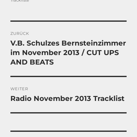
Trackliste
Beitragsnavigation
ZURÜCK
V.B. Schulzes Bernsteinzimmer
Vorheriger
Beitrag:
im November 2013 / CUT UPS
AND BEATS
WEITER
Radio November 2013 Tracklist
Nächster
Beitrag: