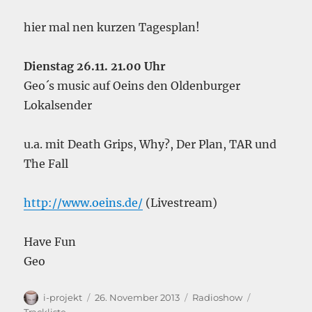
hier mal nen kurzen Tagesplan!
Dienstag 26.11. 21.00 Uhr
Geo´s music auf Oeins den Oldenburger
Lokalsender
u.a. mit Death Grips, Why?, Der Plan, TAR und
The Fall
http://www.oeins.de/
(Livestream)
Have Fun
Geo
Autor
Veröffentlicht
Kategorien
Schlagwörte
i-projekt
26. November 2013
Radioshow
am