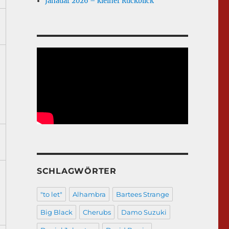
Janauar 2026 – kleiner Rückblick
SCHLAGWÖRTER
"to let"
Alhambra
Bartees Strange
Big Black
Cherubs
Damo Suzuki