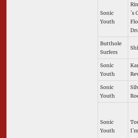
Ri
Sonic
´s 
Youth
Flo
Dr
Butthole
Shi
Surfers
Sonic
Ka
Youth
Rev
Sonic
Sil
Youth
Ro
Sonic
To
Youth
I´m