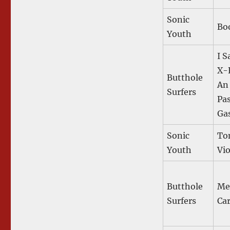
Sonic
Bo
Youth
I 
X-
Butthole
An 
Surfers
Pa
Ga
Sonic
To
Youth
Vi
Butthole
Me
Surfers
Ca