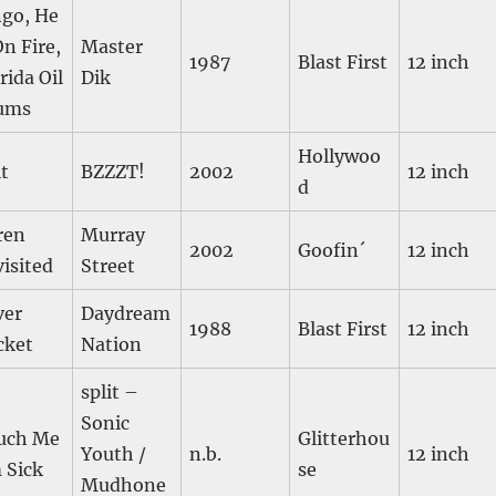
ngo, He
On Fire,
Master
1987
Blast First
12 inch
rida Oil
Dik
ums
Hollywoo
t
BZZZT!
2002
12 inch
d
ren
Murray
2002
Goofin´
12 inch
isited
Street
ver
Daydream
1988
Blast First
12 inch
cket
Nation
split –
Sonic
uch Me
Glitterhou
Youth /
n.b.
12 inch
 Sick
se
Mudhone