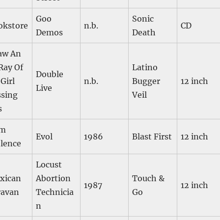
Goo
Sonic
okstore
n.b.
CD
Demos
Death
Saw An
Ray Of
Latino
Double
Girl
n.b.
Bugger
12 inch
Live
ssing
Veil
s
m
Evol
1986
Blast First
12 inch
olence
Locust
xican
Abortion
Touch &
1987
12 inch
ravan
Technicia
Go
n