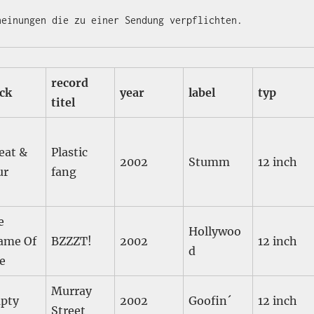
record
ack
year
label
typ
titel
eat &
Plastic
2002
Stumm
12 inch
ur
fang
e
Hollywoo
ame Of
BZZZT!
2002
12 inch
d
e
Murray
pty
2002
Goofin´
12 inch
Street