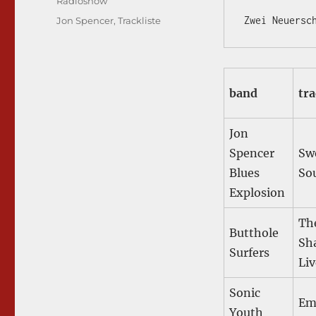
Kategorien
Radioshow
Schlagwörter
Jon Spencer
,
Trackliste
band
tr
Jon
Spencer
Sw
Blues
So
Explosion
Th
Butthole
Sh
Surfers
Liv
Sonic
Em
Youth