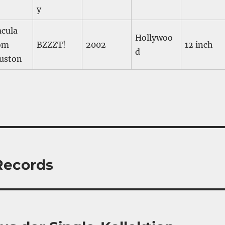
y
acula
Hollywoo
om
BZZZT!
2002
12 inch
d
uston
Records