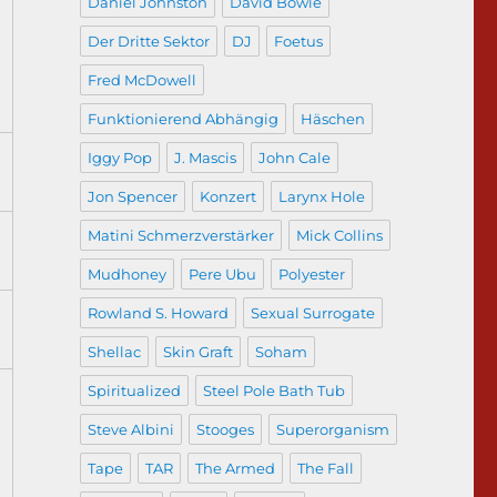
Daniel Johnston
David Bowie
Der Dritte Sektor
DJ
Foetus
Fred McDowell
Funktionierend Abhängig
Häschen
Iggy Pop
J. Mascis
John Cale
Jon Spencer
Konzert
Larynx Hole
Matini Schmerzverstärker
Mick Collins
Mudhoney
Pere Ubu
Polyester
Rowland S. Howard
Sexual Surrogate
Shellac
Skin Graft
Soham
Spiritualized
Steel Pole Bath Tub
Steve Albini
Stooges
Superorganism
Tape
TAR
The Armed
The Fall