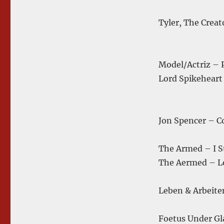
Tyler, The Creat
Model/Actriz – 
Lord Spikeheart
Jon Spencer – 
The Armed – I S
The Aermed – Lo
Leben & Arbeite
Foetus Under G