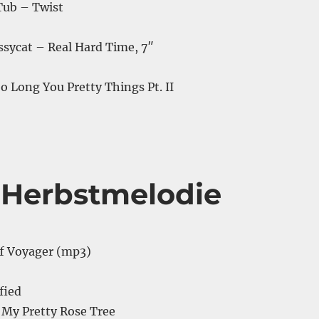
Tub – Twist
ssycat – Real Hard Time, 7″
So Long You Pretty Things Pt. II
 Herbstmelodie
f Voyager (mp3)
fied
 My Pretty Rose Tree