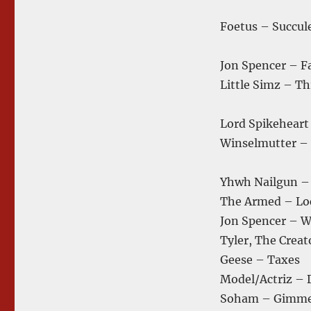
Foetus – Succul
Jon Spencer – Fa
Little Simz – Th
Lord Spikeheart
Winselmutter –
Yhwh Nailgun – 
The Armed – Loc
Jon Spencer – 
Tyler, The Creat
Geese – Taxes
Model/Actriz – 
Soham – Gimm