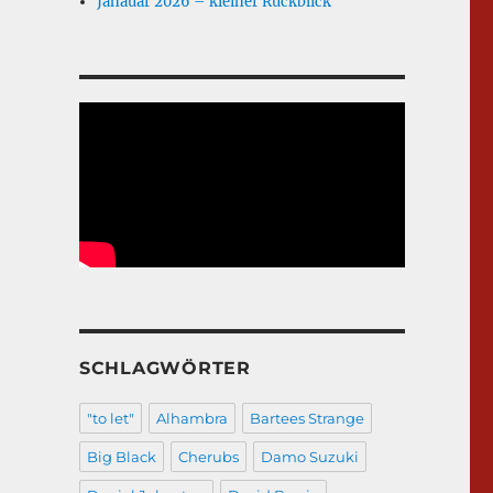
Janauar 2026 – kleiner Rückblick
SCHLAGWÖRTER
"to let"
Alhambra
Bartees Strange
Big Black
Cherubs
Damo Suzuki