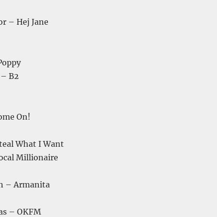
or – Hej Jane
Poppy
 – B2
Come On!
teal What I Want
cal Millionaire
n – Armanita
las – OKFM