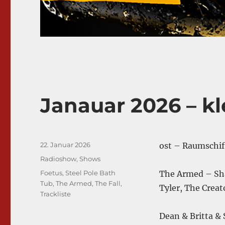
Janauar 2026 – kl
Veröffentlicht
22. Januar 2026
ost – Raumschif
am
Kategorien
Radioshow
,
Shows
Schlagwörter
Foetus
,
Steel Pole Bath
The Armed – Sha
Tub
,
The Armed
,
The Fall
,
Tyler, The Crea
Trackliste
Dean & Britta &