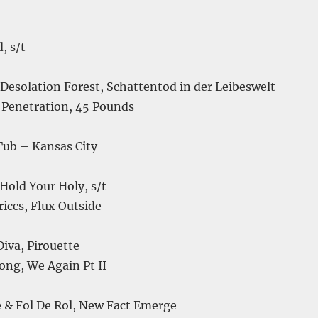
, s/t
Desolation Forest, Schattentod in der Leibeswelt
Penetration, 45 Pounds
Tub – Kansas City
Hold Your Holy, s/t
iccs, Flux Outside
iva, Pirouette
ng, We Again Pt II
e & Fol De Rol, New Fact Emerge