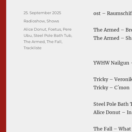
Veröffentlicht
25. September 2025
ost – Raumschif
am
Kategorien
Radioshow
,
Shows
Schlagwörter
Alice Donut
,
Foetus
,
Pere
The Armed – Br
Ubu
,
Steel Pole Bath Tub
,
The Armed – Sh
The Armed
,
The Fall
,
Trackliste
YWHW Nailgun –
Tricky – Veroni
Tricky – C´mon
Steel Pole Bath
Alice Donut – I
The Fall – What