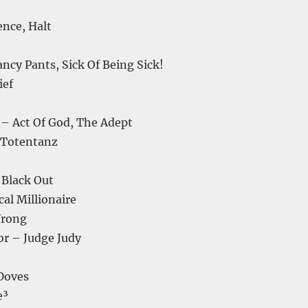
ence, Halt
ncy Pants, Sick Of Being Sick!
ief
 – Act Of God, The Adept
 Totentanz
Black Out
al Millionaire
Wrong
or – Judge Judy
Doves
e³