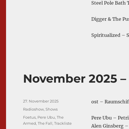
Steel Pole Bath 
Digger & The Pu
Spiritualized – 
November 2025 –
Veröffentlicht
27. November 2025
ost – Raumschif
am
Kategorien
Radioshow
,
Shows
Schlagwörter
Foetus
,
Pere Ubu
,
The
Pere Ubu – Petri
Armed
,
The Fall
,
Trackliste
Alen Ginsberg –