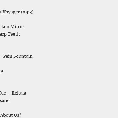
f Voyager (mp3)
oken Mirror
arp Teeth
 Pain Fountain
ka
 Tub – Exhale
nsane
 About Us?