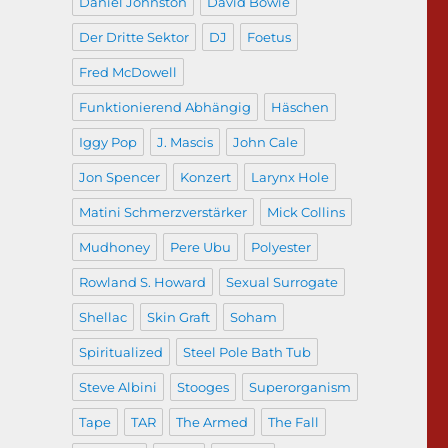
Daniel Johnston
David Bowie
Der Dritte Sektor
DJ
Foetus
Fred McDowell
Funktionierend Abhängig
Häschen
Iggy Pop
J. Mascis
John Cale
Jon Spencer
Konzert
Larynx Hole
Matini Schmerzverstärker
Mick Collins
Mudhoney
Pere Ubu
Polyester
Rowland S. Howard
Sexual Surrogate
Shellac
Skin Graft
Soham
Spiritualized
Steel Pole Bath Tub
Steve Albini
Stooges
Superorganism
Tape
TAR
The Armed
The Fall