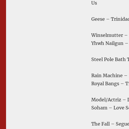
Us
Geese – Trinidad
Winselmutter – 
Yhwh Nailgun – 
Steel Pole Bath 
Rain Machine – 
Royal Bangs – Tr
Model/Actriz – D
Soham – Love So
The Fall – Segu