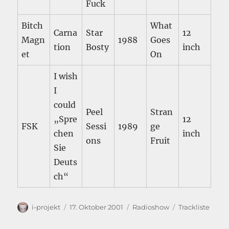
Fuck
Bitch
What
Carna
Star
12
Magn
1988
Goes
tion
Bosty
inch
et
On
I wish
I
could
Peel
Stran
„Spre
12
FSK
Sessi
1989
ge
chen
inch
ons
Fruit
Sie
Deuts
ch“
Autor
Veröffentlicht
Kategorien
Schlagwörter
i-projekt
17. Oktober 2001
Radioshow
Trackliste
am