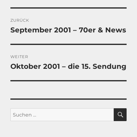
Beitragsnavigation
ZURÜCK
September 2001 – 70er & News
Vorheriger
Beitrag:
WEITER
Oktober 2001 – die 15. Sendung
Nächster
Beitrag:
SU
Suche
nach: