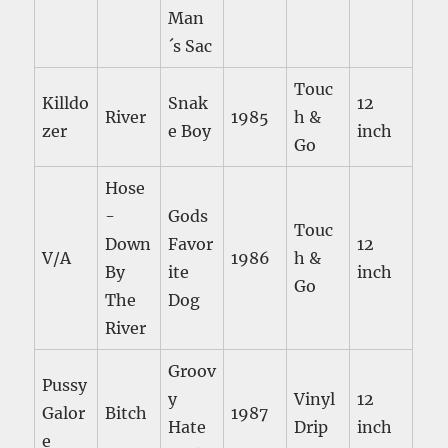
Man
´s Sac
Touc
Killdo
Snak
12
River
1985
h &
zer
e Boy
inch
Go
Hose
-
Gods
Touc
Down
Favor
12
V/A
1986
h &
By
ite
inch
Go
The
Dog
River
Groov
Pussy
y
Vinyl
12
Galor
Bitch
1987
Hate
Drip
inch
e