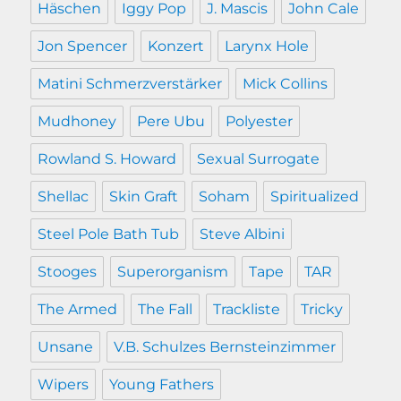
Häschen
Iggy Pop
J. Mascis
John Cale
Jon Spencer
Konzert
Larynx Hole
Matini Schmerzverstärker
Mick Collins
Mudhoney
Pere Ubu
Polyester
Rowland S. Howard
Sexual Surrogate
Shellac
Skin Graft
Soham
Spiritualized
Steel Pole Bath Tub
Steve Albini
Stooges
Superorganism
Tape
TAR
The Armed
The Fall
Trackliste
Tricky
Unsane
V.B. Schulzes Bernsteinzimmer
Wipers
Young Fathers