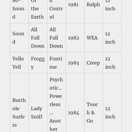
80-
Of
d
12
1981
Ralph
Soun
the
Contr
inch
d
Earth
ol
All
All
Soun
12
Fall
Fall
1982
WEA
d
inch
Down
Down
Yello
Frogg
Funti
12
1983
Creep
Yell
y
me
inch
Psych
otic…
Powe
Butth
rless
Touc
ole
Lady
12
…
1984
h &
Surfe
Sniff
inch
Anot
Go
rs
her