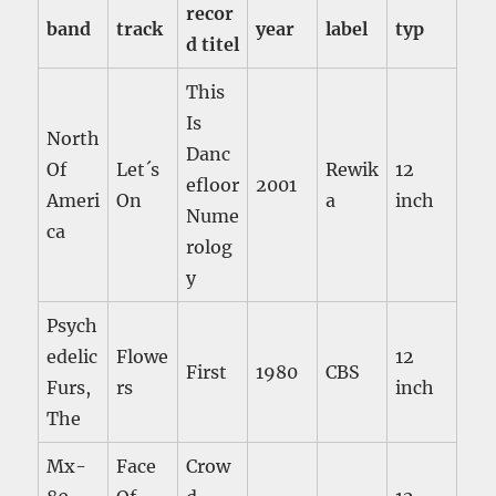
recor
band
track
year
label
typ
d titel
This
Is
North
Danc
Of
Let´s
Rewik
12
efloor
2001
Ameri
On
a
inch
Nume
ca
rolog
y
Psych
edelic
Flowe
12
First
1980
CBS
Furs,
rs
inch
The
Mx-
Face
Crow