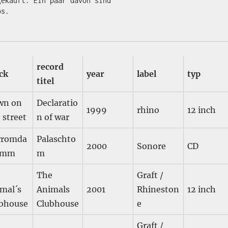
gekauft. Ein paar davon sind
s.

record
ck
year
label
typ
titel
wn on
Declaratio
1999
rhino
12 inch
 street
n of war
rromda
Palaschto
2000
Sonore
CD
imm
m
e
The
Graft /
mal´s
Animals
2001
Rhineston
12 inch
ubhouse
Clubhouse
e
Graft /