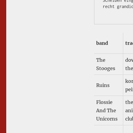
Scheiben ein
recht grandio
band
tra
The
do
Stooges
the
ko
Ruins
pe
Flossie
th
And The
ani
Unicorns
cl