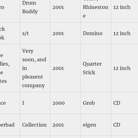
Drum
ro
2001
Rhineston
12 inch
Buddy
e
ck
s/t
2001
Domino
12 inch
ok
Very
ne
soon, and
ies,
Quarter
in
2001
12 inch
ne
Stick
pleasent
tes
company
ace
I
2000
Grob
CD
perbad
Collection
2001
eigen
CD