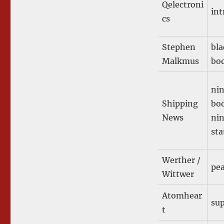
Qelectroni
int
cs
Stephen
bla
Malkmus
bo
ni
Shipping
bod
News
ni
sta
Werther /
pe
Wittwer
Atomhear
su
t