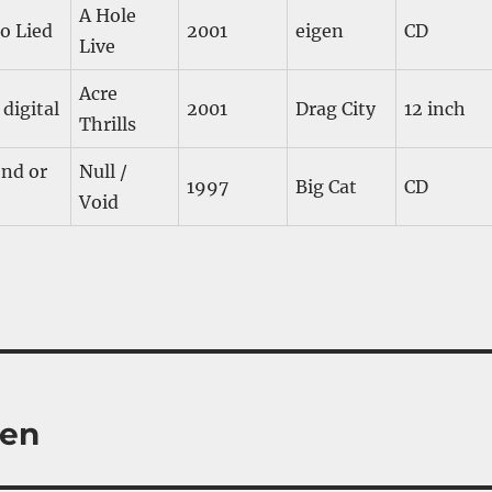
A Hole
o Lied
2001
eigen
CD
Live
Acre
digital
2001
Drag City
12 inch
Thrills
end or
Null /
1997
Big Cat
CD
Void
nen