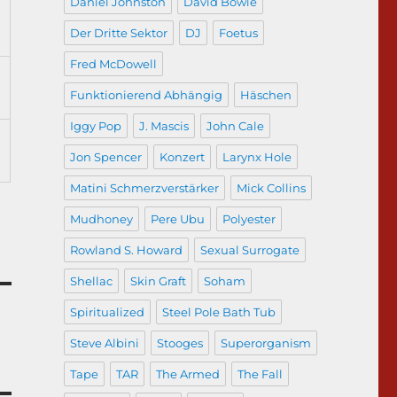
Daniel Johnston
David Bowie
Der Dritte Sektor
DJ
Foetus
Fred McDowell
Funktionierend Abhängig
Häschen
Iggy Pop
J. Mascis
John Cale
Jon Spencer
Konzert
Larynx Hole
Matini Schmerzverstärker
Mick Collins
Mudhoney
Pere Ubu
Polyester
Rowland S. Howard
Sexual Surrogate
Shellac
Skin Graft
Soham
Spiritualized
Steel Pole Bath Tub
Steve Albini
Stooges
Superorganism
Tape
TAR
The Armed
The Fall