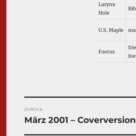
Larynx
Bib
Hole
U.S. Maple
ma 
fri
Foetus
foe
Beitragsnavigation
ZURÜCK
März 2001 – Coverversio
Vorheriger
Beitrag: