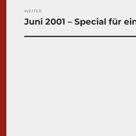
WEITER
Juni 2001 – Special für e
Nächster
Beitrag: