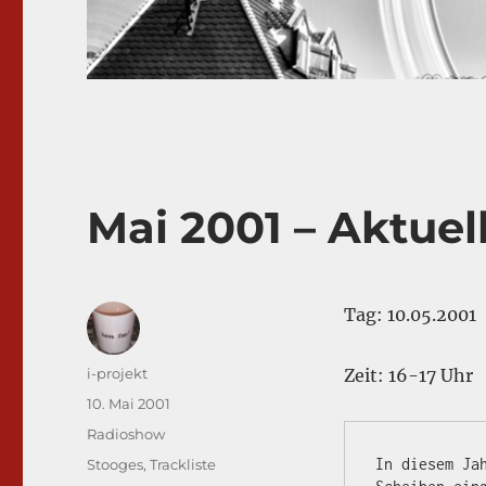
Mai 2001 – Aktuel
Tag: 10.05.2001
Autor
i-projekt
Zeit: 16-17 Uhr
Veröffentlicht
10. Mai 2001
am
Kategorien
Radioshow
Schlagwörter
In diesem Ja
Stooges
,
Trackliste