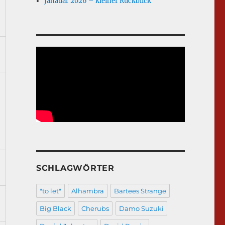
Janauar 2026 – kleiner Rückblick
SCHLAGWÖRTER
"to let"
Alhambra
Bartees Strange
Big Black
Cherubs
Damo Suzuki